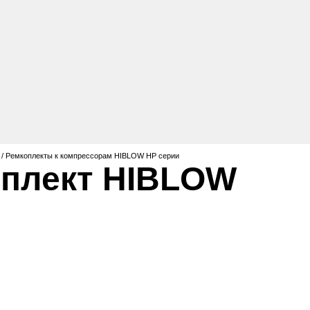
/
/
Ремкоплекты к компрессорам HIBLOW HP серии
мплект HIBLOW