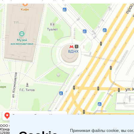
ООО «БЕРТОН»
+7(495) 960-91-40
9609140@mail.ru
Юридический и фактический адрес:
Принимая файлы cookie, вы сог
129366, Г. МОСКВА, ПРОСПЕКТ МИРА, 150, Г-ЦА «КОСМОС»