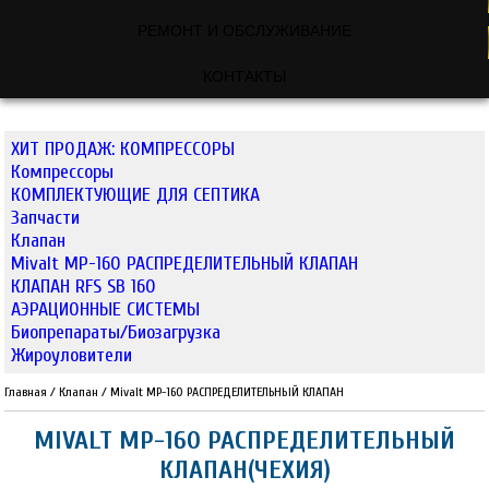
РЕМОНТ И ОБСЛУЖИВАНИЕ
КОНТАКТЫ
ХИТ ПРОДАЖ: КОМПРЕССОРЫ
Компрессоры
КОМПЛЕКТУЮЩИЕ ДЛЯ СЕПТИКА
Запчасти
Клапан
Mivalt MP-160 РАСПРЕДЕЛИТЕЛЬНЫЙ КЛАПАН
КЛАПАН RFS SB 160
АЭРАЦИОННЫЕ СИСТЕМЫ
Биопрепараты/Биозагрузка
Жироуловители
Главная
/
Клапан
/
Mivalt MP-160 РАСПРЕДЕЛИТЕЛЬНЫЙ КЛАПАН
MIVALT MP-160 РАСПРЕДЕЛИТЕЛЬНЫЙ
КЛАПАН(ЧЕХИЯ)