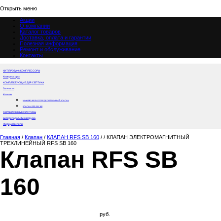
Открыть меню
Акции
О компании
Каталог товаров
Доставка, оплата и гарантии
Полезная информация
Ремонт и обслуживание
Контакты
ХИТ ПРОДАЖ: КОМПРЕССОРЫ
Компрессоры
КОМПЛЕКТУЮЩИЕ ДЛЯ СЕПТИКА
Запчасти
Клапан
Mivalt MP-160 РАСПРЕДЕЛИТЕЛЬНЫЙ КЛАПАН
КЛАПАН RFS SB 160
АЭРАЦИОННЫЕ СИСТЕМЫ
Биопрепараты/Биозагрузка
Жироуловители
Главная
/
Клапан
/
КЛАПАН RFS SB 160
/
/
КЛАПАН ЭЛЕКТРОМАГНИТНЫЙ
ТРЕХЛИНЕЙНЫЙ RFS SB 160
Клапан RFS SB
160
руб.