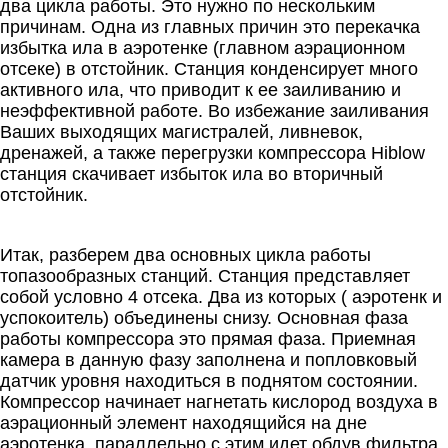
два цикла работы. Это нужно по нескольким
причинам. Одна из главных причин это перекачка
избытка ила в аэротенке (главном аэрационном
отсеке) в отстойник. Станция конденсирует много
активного ила, что приводит к ее заиливанию и
неэффективной работе. Во избежание заиливания
Ваших выходящих магистралей, ливневок,
дренажей, а также перегрузки компрессора Hiblow
станция скачивает избыток ила во вторичный
отстойник.
Итак, разберем два основных цикла работы
топазообразных станций. Станция представляет
собой условно 4 отсека. Два из которых ( аэротенк и
успокоитель) объединены снизу. Основная фаза
работы компрессора это прямая фаза. Приемная
камера в данную фазу заполнена и попловковый
датчик уровня находиться в поднятом состоянии.
Компрессор начинает нагнетать кислород воздуха в
аэрационный элемент находящийся на дне
аэротенка, параллельно с этим идет обдув фильтра