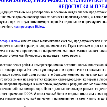
АЛКИВАЛИСЬ, ЛИБО МОЖЕТЕ СТОЛКНУТЬСЯ 
НЕДОСТАТКИ И ПРЕ
дыдущих статьях мы разобрались в основных видах систем предохрани
с же мы затронем последствия халатности производителей, а также 
нуться при эксплуатации компрессоров. Их недостатки и преимущества
 начнём с
компрессоров Hiblow.
ессоры Hiblow
имеют свою маятниковую систему предохранителей с 1997
ящиеся в нашей стране, оснащены именно ей. Единственным недостатком
ема в том, что при перепаде напряжения, маятник-магнит может сли
икового болтика. Компрессор прекращает свою работу.
осстановления работы компрессора нужно вставить новый пластиковый
е с компрессором. Но зачастую покупатели теряют его и сталкиваются 
т ваше время. Ещё один аспект это большое количество медных контак
ого курса химии подвергается коррозии сероводородом, который в люб
ии. Коррозия приводит к окислению, коррозии и разрушению медной пл
ащению работы компрессора. Но все данные неполадки решаются дешев
вляет примерно 1000₽. А пластиковый болт и медная пластина стоят 
ась максимально чуткой на момент появления ее на свет и вплоть до 2