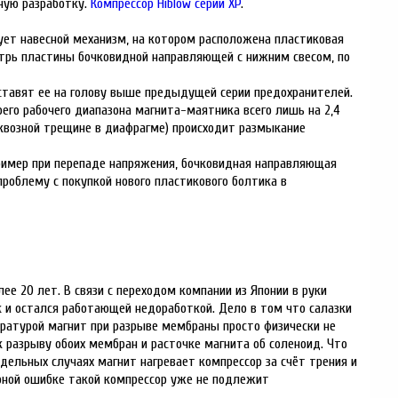
ную разработку.
Компрессор Hiblow серии XP
.
ует навесной механизм, на котором расположена пластиковая
рь пластины бочковидной направляющей с нижним свесом, по
ставят ее на голову выше предыдущей серии предохранителей.
оего рабочего диапазона магнита-маятника всего лишь на 2,4
квозной трещине в диафрагме) происходит размыкание
пример при перепаде напряжения, бочковидная направляющая
роблему с покупкой нового пластикового болтика в
ее 20 лет. В связи с переходом компании из Японии в руки
к и остался работающей недоработкой. Дело в том что салазки
пературой магнит при разрыве мембраны просто физически не
 разрыву обоих мембран и расточке магнита об соленоид. Что
дельных случаях магнит нагревает компрессор за счёт трения и
рной ошибке такой компрессор уже не подлежит