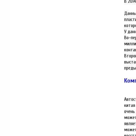
В 201
Данны
пласт
котор
У дан
Во-пе
милли
конта
Второ
выста
преды
Комп
Автос
китая
очень
может
являе
может
восст