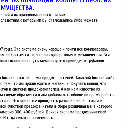
ПРИ ЭКСПЛУАТАЦИИ КОМПРЕССОРОВ. ИХ
ИМУЩЕСТВА.
телей и их принципиальных отличиях.
последствия с которыми Вы сталкивались либо можете
.
 года. Это система очень хороша и почти все компрессоры,
 ее считается то, что она одноразовая и механическая. Вся
шком сильно вытянуть мембрану что приведёт к срубанию
 болтик в пах системы предохранителей. Запасной болтик идёт
с тем что им нужно ехать в магазин и покупать новый, что
тов в системе предохранителей. А как нам известно из
ом случае образуется в анаэробном отстойнике во время работы
астины. Что опять же приводит к размыканию контакта и
ой счисткой предохранителя в сборе розничная цена которого
примерно 300-400 рублей. Данная система предохранителей
014 года никак не изменялась.