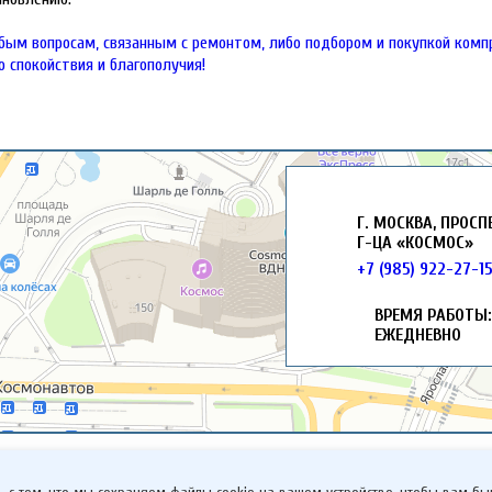
бым вопросам, связанным с ремонтом, либо подбором и покупкой комп
о спокойствия и благополучия!
Г. МОСКВА, ПРОСП
Г-ЦА «КОСМОС»
+7 (985) 922-27-1
ВРЕМЯ РАБОТЫ: 
ЕЖЕДНЕВНО
91-40
9609140@MAIL.RU
 АДРЕС:
СОГЛАСИЕ НА ОБР