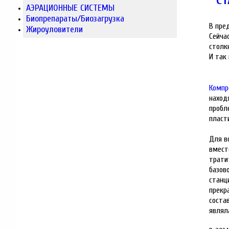
СТ
АЭРАЦИОННЫЕ СИСТЕМЫ
Биопрепараты/Биозагрузка
В пре
Жироуловители
Сейча
столк
И так
Компр
наход
пробл
пласт
Для в
вмест
трати
базов
станц
прекр
соста
являл