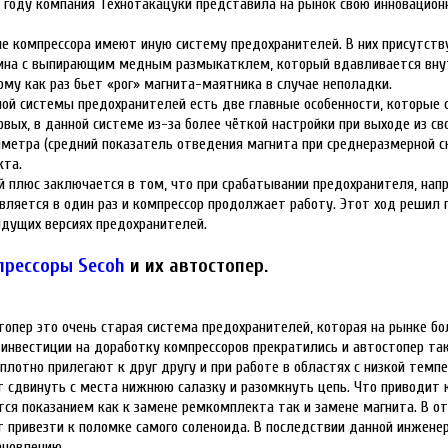
4 году компания Технотакацуки представила на рынок свою инновацион
е компрессора имеют иную систему предохранителей. В них присутств
ина с выпирающим медным размыкатклем, который вдавливается внут
ому как раз бьет «рог» магнита-маятника в случае неполадки.
ной системы предохранителей есть две главные особенности, которые 
рвых, в данной системе из-за более чёткой настройки при выходе из св
метра (средний показатель отведения магнита при среднеразмерной с
кта.
й плюс заключается в том, что при срабатывании предохранителя, на
вляется в один раз и компрессор продолжает работу. Этот ход решил п
дущих версиях предохранителей.
рессоры Secoh
и их автостопер.
топер это очень старая система предохранителей, которая на рынке бол
 инвестиции на доработку компрессоров прекратились и автостопер та
 плотно прилегают к друг другу и при работе в областях с низкой тем
 сдвинуть с места нижнюю салазку и разомкнуть цепь. Что приводит к
тся показанием как к замене ремкомплекта так и замене магнита. В от
 привезти к поломке самого соленоида. В последствии данной инжене
ановлению.