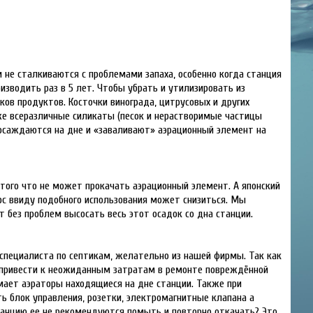
не сталкиваются с проблемами запаха, особенно когда станция
зводить раз в 5 лет. Чтобы убрать и утилизировать из
ов продуктов. Косточки винограда, цитрусовых и других
же всеразличные силикаты (песок и нерастворимые частицы
осаждаются на дне и «заваливают» аэрационный элемент на
того что не может прокачать аэрационный элемент. А японский
рс ввиду подобного использования может снизиться. Мы
 без проблем высосать весь этот осадок со дна станции.
специалиста по септикам, желательно из нашей фирмы. Так как
 привести к неожиданным затратам в ремонте повреждённой
мает аэраторы находящиеся на дне станции. Также при
ь блок управления, розетки, электромагнитные клапана а
танцию ее не рекомендуются помыть и повторно откачать? Это