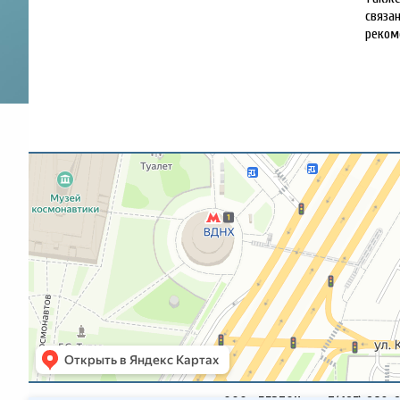
связан
реком