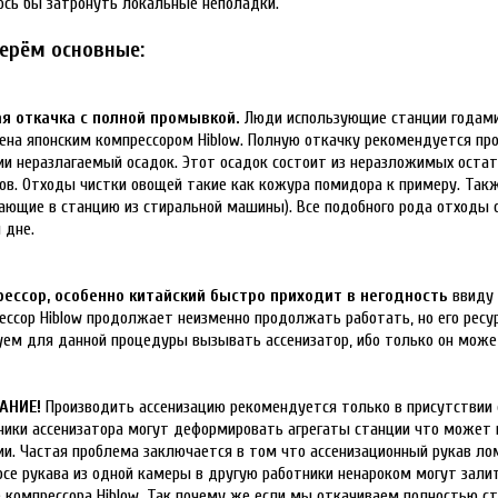
ось бы затронуть локальные неполадки.
ерём основные:
я откачка с полной промывкой.
Люди использующие станции годами 
ена японским компрессором Hiblow. Полную откачку рекомендуется прои
ии неразлагаемый осадок. Этот осадок состоит из неразложимых остатк
ов. Отходы чистки овощей такие как кожура помидора к примеру. Так
ающие в станцию из стиральной машины). Все подобного рода отходы 
 дне.
ессор, особенно китайский быстро приходит в негодность
ввиду 
ессор Hiblow продолжает неизменно продолжать работать, но его ресу
уем для данной процедуры вызывать ассенизатор, ибо только он может
АНИЕ!
Производить ассенизацию рекомендуется только в присутствии 
ники ассенизатора могут деформировать агрегаты станции что может
ии. Частая проблема заключается в том что ассенизационный рукав ло
осе рукава из одной камеры в другую работники ненароком могут залит
 компрессора Hiblow. Так почему же если мы откачиваем полностью с