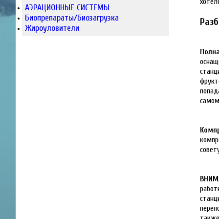
хотел
АЭРАЦИОННЫЕ СИСТЕМЫ
Биопрепараты/Биозагрузка
Разб
Жироуловители
Полна
оснащ
станц
фрукт
попад
самом
Компр
компр
совет
ВНИМ
работ
станц
перен
также