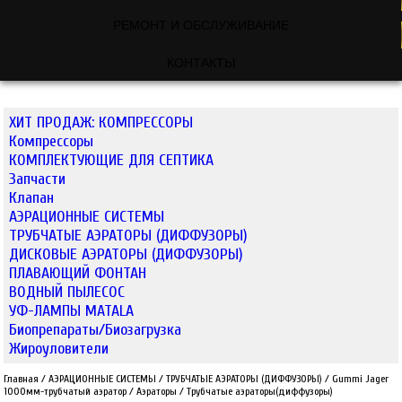
РЕМОНТ И ОБСЛУЖИВАНИЕ
КОНТАКТЫ
ХИТ ПРОДАЖ: КОМПРЕССОРЫ
Компрессоры
КОМПЛЕКТУЮЩИЕ ДЛЯ СЕПТИКА
Запчасти
Клапан
АЭРАЦИОННЫЕ СИСТЕМЫ
ТРУБЧАТЫЕ АЭРАТОРЫ (ДИФФУЗОРЫ)
ДИСКОВЫЕ АЭРАТОРЫ (ДИФФУЗОРЫ)
ПЛАВАЮЩИЙ ФОНТАН
ВОДНЫЙ ПЫЛЕСОС
УФ-ЛАМПЫ MATALA
Биопрепараты/Биозагрузка
Жироуловители
Главная
/
АЭРАЦИОННЫЕ СИСТЕМЫ
/
ТРУБЧАТЫЕ АЭРАТОРЫ (ДИФФУЗОРЫ)
/
Gummi Jager
1000мм-трубчатый аэратор
/
Аэраторы
/
Трубчатые аэраторы(диффузоры)