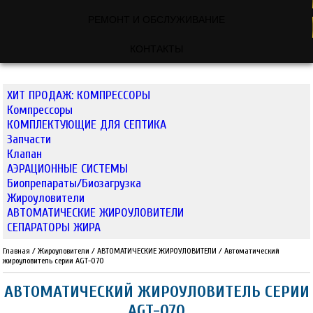
РЕМОНТ И ОБСЛУЖИВАНИЕ
КОНТАКТЫ
ХИТ ПРОДАЖ: КОМПРЕССОРЫ
Компрессоры
КОМПЛЕКТУЮЩИЕ ДЛЯ СЕПТИКА
Запчасти
Клапан
АЭРАЦИОННЫЕ СИСТЕМЫ
Биопрепараты/Биозагрузка
Жироуловители
АВТОМАТИЧЕСКИЕ ЖИРОУЛОВИТЕЛИ
СЕПАРАТОРЫ ЖИРА
Главная
/
Жироуловители
/
АВТОМАТИЧЕСКИЕ ЖИРОУЛОВИТЕЛИ
/
Автоматический
жироуловитель серии AGT-070
АВТОМАТИЧЕСКИЙ ЖИРОУЛОВИТЕЛЬ СЕРИИ
AGT-070