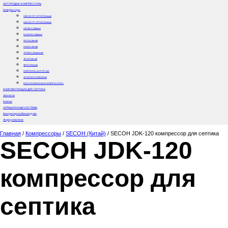
ХИТ ПРОДАЖ: КОМПРЕССОРЫ
Компрессоры
HIBLOW HP СЕРИЯ (Япония)
HIBLOW XP СЕРИЯ (Япония)
AIR MAC (Тайвань)
BLOWTAC (Тайвань)
SECOH (Китай)
HAILEA (Китай)
THOMAS (Индонезия)
JECOD (Китай)
MEDO (Япония)
КОМПЛЕКТЫ ДЛЯ ПРУДА
ЗАТОПИЛО-ПОМОЖЕМ!
ВОССТАНОВЛЕННЫЕ КОМПРЕССОРЫ
КОМПЛЕКТУЮЩИЕ ДЛЯ СЕПТИКА
Запчасти
Клапан
АЭРАЦИОННЫЕ СИСТЕМЫ
Биопрепараты/Биозагрузка
Жироуловители
Главная
/
Компрессоры
/
SECOH (Китай)
/
SECOH JDK-120 компрессор для септика
SECOH JDK-120
компрессор для
септика