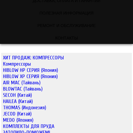
ДОСТАВКА, ОПЛАТА И ГАРАНТИИ
ПОЛЕЗНАЯ ИНФОРМАЦИЯ
РЕМОНТ И ОБСЛУЖИВАНИЕ
КОНТАКТЫ
ХИТ ПРОДАЖ: КОМПРЕССОРЫ
Компрессоры
HIBLOW HP СЕРИЯ (Япония)
HIBLOW XP СЕРИЯ (Япония)
AIR MAC (Тайвань)
BLOWTAC (Тайвань)
SECOH (Китай)
HAILEA (Китай)
THOMAS (Индонезия)
JECOD (Китай)
MEDO (Япония)
КОМПЛЕКТЫ ДЛЯ ПРУДА
ЗАТОПИЛО-ПОМОЖЕМ!