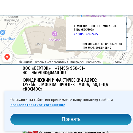
Г. МОСКВА, ПРОСПЕКТ МИРА, 150,
Г-ЦА «КОСМОС»
+7 (985) 922-27-15
ВРЕМЯ РАБОТЫ: 09:00-20:00
(ПО МСК), ЕЖЕДНЕВНО
ООО «БЕРТОН»
+7(495) 960-91-
40
9609140@MAIL.RU
ЮРИДИЧЕСКИЙ И ФАКТИЧЕСКИЙ АДРЕС:
129366, Г. МОСКВА, ПРОСПЕКТ МИРА, 150, Г-ЦА
«КОСМОС»
ИНН: 9717071058 ОГРН: 1187746802055
Оставаясь на сайте, вы принимаете нашу политику cookie и
СОГЛАСИЕ НА ОБРАБОТКУ ПЕРСОНАЛЬНЫХ
пользовательское соглашение
ДАННЫХ
ДОГОВОР-ОФЕРТА
ПОЛИТИКА КОНФИДЕНЦИАЛЬНОСТИ
КАРТА САЙТА
Принять