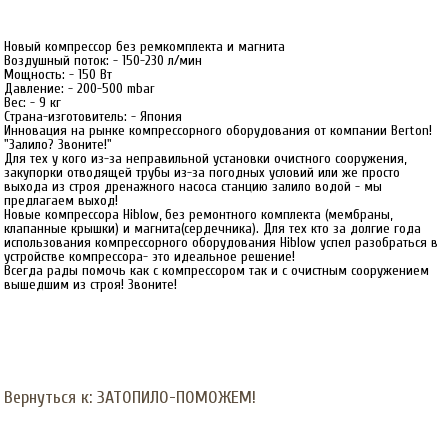
Новый компрессор без ремкомплекта и магнита
Воздушный поток: - 150-230 л/мин
Мощность: - 150 Вт
Давление: - 200-500 mbar
Вес: - 9 кг
Страна-изготовитель: - Япония
Инновация на рынке компрессорного оборудования от компании Berton!
"Залило? Звоните!"
Для тех у кого из-за неправильной установки очистного сооружения,
закупорки отводящей трубы из-за погодных условий или же просто
выхода из строя дренажного насоса станцию залило водой - мы
предлагаем выход!
Новые компрессора Hiblow, без ремонтного комплекта (мембраны,
клапанные крышки) и магнита(сердечника). Для тех кто за долгие года
использования компрессорного оборудования Hiblow успел разобраться в
устройстве компрессора- это идеальное решение!
Всегда рады помочь как с компрессором так и с очистным сооружением
вышедшим из строя! Звоните!
Вернуться к: ЗАТОПИЛО-ПОМОЖЕМ!