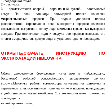
1- подводящая труба,
2 – заглушка,
3 – промежуточная опора,4 – аэрационный рукав5 – пластиковый
хомут По всей площади полимерной пленки нанесены
микроскопические прорези. При подаче давления пленка
расправляется, стряхивая с себя бионаросты, прорези начинают
открываться, выпуская в толщу воды миллионы крошечных пузырьков
воздуха. При отключении подачи воздуха все прорези закрываются,
пленка сморщивается, доступ воды внутрь аэратора не происходит.
ОТКРЫТЬ/СКАЧАТЬ ИНСТРУКЦИЮ ПО
ЭКСПЛУАТАЦИИ HIBLOW HP
Hiblow отличаются безупречным качеством и надежностью,
бесшумной работой однородностью выдаваемого потока
воздуха.
Механика работы компрессора основана на движении в
переменном электромагнитном поле магнитного поршня, приводящего
в действие рези- новые мембраны. Эта технология имеет множество
преимуществ:
низкий уровень шума;