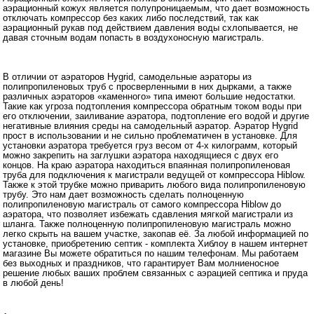
аэрационный кожух является полупроницаемым, что дает возможность
отключать компрессор без каких либо последствий, так как
аэрационный рукав под действием давления воды схлопывается, не
давая сточным водам попасть в воздухоносную магистраль.
В отличии от аэраторов Hygrid, самодельные аэраторы из
полипропиленовых труб с просверленными в них дырками, а также
различных аэраторов «каменного» типа имеют большие недостатки.
Такие как угроза подтопления компрессора обратным током воды при
его отключении, заиливание аэратора, подтопление его водой и другие
негативные влияния среды на самодельный аэратор. Аэратор Hygrid
прост в использовании и не сильно проблематичен в установке. Для
установки аэратора требуется груз весом от 4-х килограмм, который
можно закрепить на заглушки аэратора находящиеся с двух его
концов. На краю аэратора находиться впаянная полипропиленовая
труба для подключения к магистрали ведущей от компрессора Hiblow.
Также к этой трубке можно приварить любого вида полипропиленовую
трубу. Это нам дает возможность сделать полноценную
полипропиленовую магистраль от самого компрессора Hiblow до
аэратора, что позволяет избежать сдавления мягкой магистрали из
шланга. Также полноценную полипропиленовую магистраль можно
легко скрыть на вашем участке, закопав её. За любой информацией по
установке, приобретению септик - комплекта Хиблоу в нашем интернет
магазине Вы можете обратиться по нашим телефонам. Мы работаем
без выходных и праздников, что гарантирует Вам молниеносное
решение любых ваших проблем связанных с аэрацией септика и пруда
в любой день!