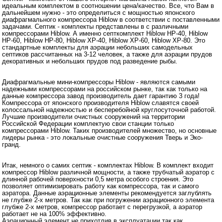
идеальным комплектом в соотношении цена/качество. Все, что Вам в
дальнейшем нужно - это определиться с мощностью японского
диафрагмального компрессора Hiblow в соответствии с поставленными
задачами. Септик - комплекты представлены в с различными
компрессорами Hiblow. А именно септкомплект Hiblow HP-40, Hiblow
HP-60, Hiblow HP-80, Hiblow XP-40, Hiblow XP-60, Hiblow XP-80. Это
стандартные комплекты для аэрации небольших самодельных
септиков рассчитанных на 3-12 человек, а также для аэрации прудов
декоративных и небольших прудов под разведение рыбы.
Диафрагмальные мини-компрессоры Hiblow - являются самыми
надежными компрессорами на российском рынке, так как только на
данные компрессора завод производитель дает гарантию 3 года!
Компрессора от японского производителя Hiblow славятся своей
колоссальной надежностью и бесперебойной круглосуточной работой.
Лучшие производители очистных сооружений на территории
Российской Федерации комплектую свои станции только
компрессорами Hiblow. Таких производителей множество, но основные
лидеры рынка - это локальные очистные сооружения Тверь и Эко-
гранд.
Итак, немного о самих септик - комплектах Hiblow. В комплект входит
компрессор Hiblow различной мощности, а также трубчатый аэратор с
длинной рабочей поверхности 0,5 метра особого строения. Это
позволяет оптимизировать работу как компрессора, так и самого
аэратора. Данные аэрационные элементы рекомендуется заглублять
не глубже 2-х метров. Так как при погружении аэрационного элемента
глубже 2-х метров, компрессор работает с перегрузкой, а аэратор
работает не на 100% эффективно.
Аэрационный элемент не прихотлив в эксплуатации так как