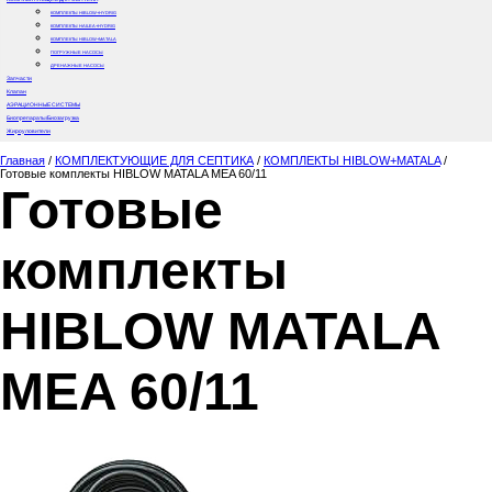
КОМПЛЕКТЫ HIBLOW+HYDRIG
КОМПЛЕКТЫ HAILEA+HYDRIG
КОМПЛЕКТЫ HIBLOW+MATALA
ПОГРУЖНЫЕ НАСОСЫ
ДРЕНАЖНЫЕ НАСОСЫ
Запчасти
Клапан
АЭРАЦИОННЫЕ СИСТЕМЫ
Биопрепараты/Биозагрузка
Жироуловители
Главная
/
КОМПЛЕКТУЮЩИЕ ДЛЯ СЕПТИКА
/
КОМПЛЕКТЫ HIBLOW+MATALA
/
Готовые комплекты HIBLOW MATALA MEA 60/11
Готовые
комплекты
HIBLOW MATALA
MEA 60/11