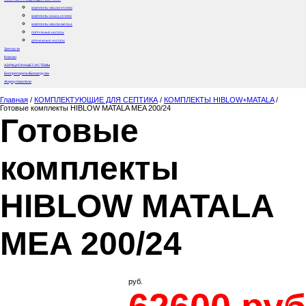
КОМПЛЕКТЫ HIBLOW+HYDRIG
КОМПЛЕКТЫ HAILEA+HYDRIG
КОМПЛЕКТЫ HIBLOW+MATALA
ПОГРУЖНЫЕ НАСОСЫ
ДРЕНАЖНЫЕ НАСОСЫ
Запчасти
Клапан
АЭРАЦИОННЫЕ СИСТЕМЫ
Биопрепараты/Биозагрузка
Жироуловители
Главная
/
КОМПЛЕКТУЮЩИЕ ДЛЯ СЕПТИКА
/
КОМПЛЕКТЫ HIBLOW+MATALA
/
Готовые комплекты HIBLOW MATALA MEA 200/24
Готовые
комплекты
HIBLOW MATALA
MEA 200/24
руб.